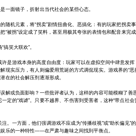
像是一面镜子，折射出当代社会的某些心态。
中的随机元素，将“拐卖”剧情扭曲化、恶搞化：有的玩家把拐卖事
地把“被拐”设定成了笑料，甚至用极其夸张的表情包和配音来完成
“搞笑大联欢”。
或许是游戏本身的高度自由度：玩家可以在虚拟空间中肆意发挥
缓解现实压力，有人则偏爱用荒诞的方式调侃现实。游戏界的“恶
种潜在的社会解压剂逐渐形成。
发误解或负面影响？一些批评者认为，这样的内容可能模糊了善恶
一定的“戏谑”。只要不越界、不伤害到受害者，这种“带点社会
注。一方面，他们强调游戏不应成为“传播歧视”或“助长偏见”
代娱乐的一种特性——在严肃与趣味之间找到平衡点。